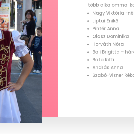
több alkalommal k
Nagy Viktória -n
Liptai Enikő
Pintér Anna
Olasz Dominika
Horváth Nóra
Bali Brigitta – h
Bata Kitti
András Anna
Szabó-Vizner Rék