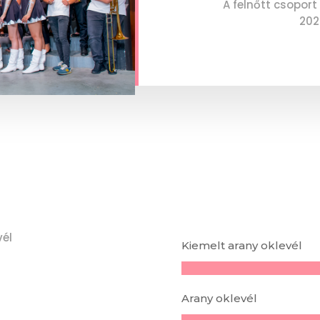
A felnőtt csoport
202
vél
Kiemelt arany oklevél
Arany oklevél