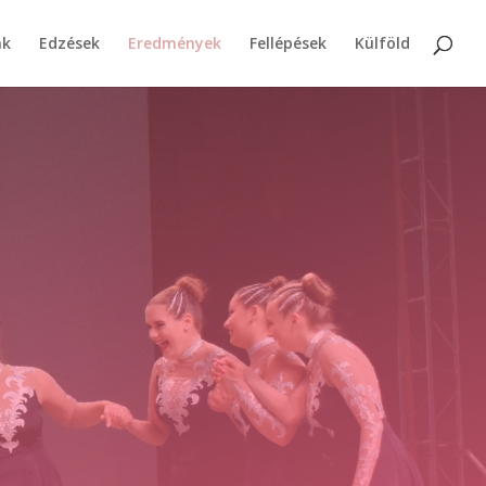
nk
Edzések
Eredmények
Fellépések
Külföld