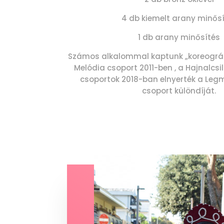
4 db kiemelt arany minős
1 db arany minősítés
Számos alkalommal kaptunk „koreográfi
Melódia csoport 2011-ben , a Hajnalcsi
csoportok 2018-ban elnyerték a Le
csoport különdíját.