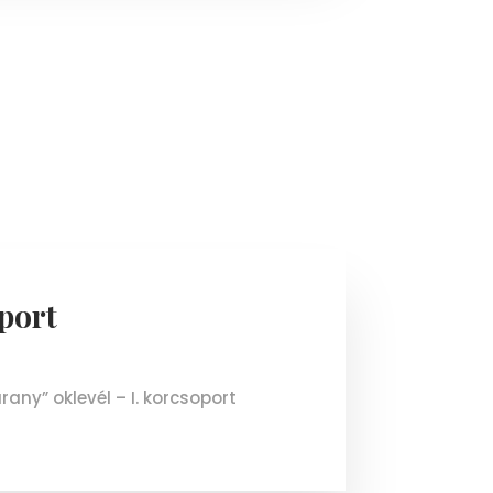
oport
any” oklevél – I. korcsoport