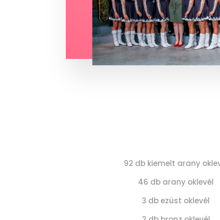
92 db kiemelt arany okle
46 db arany oklevél
3 db ezüst oklevél
2 db bronz oklevél