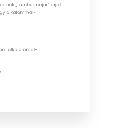
aptunk „tamburmajor” díjat
égy alkalommal-
árom alkalommal-
a