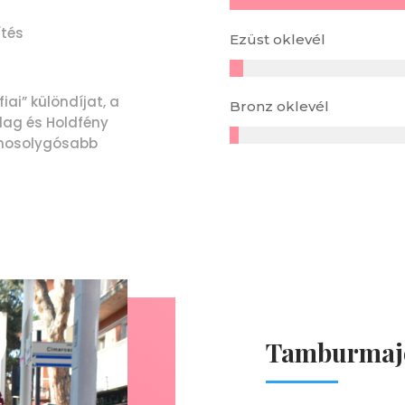
ítés
Ezüst oklevél
ai” különdíjat, a
Bronz oklevél
llag és Holdfény
gmosolygósabb
Tamburmajo